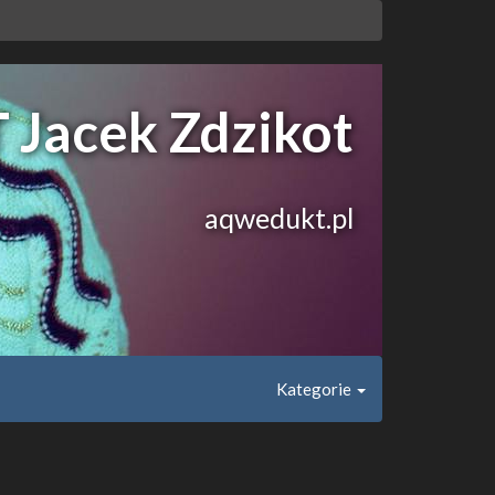
acek Zdzikot
aqwedukt.pl
Kategorie