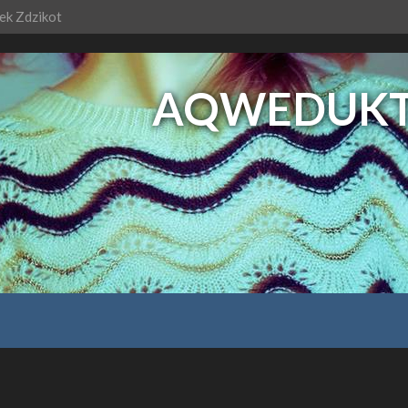
k Zdzikot
AQWEDUKT J