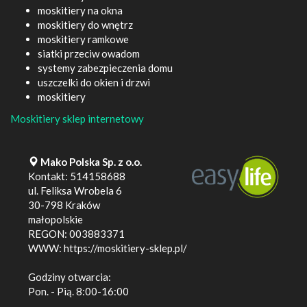
moskitiery na okna
moskitiery do wnętrz
moskitiery ramkowe
siatki przeciw owadom
systemy zabezpieczenia domu
uszczelki do okien i drzwi
moskitiery
Moskitiery sklep internetowy
Mako Polska Sp. z o.o.
Kontakt:
514158688
ul. Feliksa Wrobela 6
30-798
Kraków
małopolskie
REGON: 003883371
WWW:
https://moskitiery-sklep.pl/
Godziny otwarcia:
Pon. - Pią. 8:00-16:00