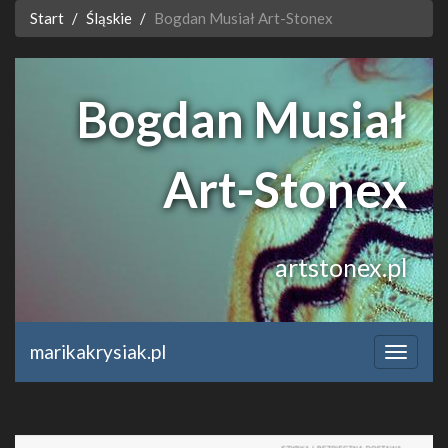
Start
Śląskie
Bogdan Musiał Art-Stonex
Bogdan Musiał
Art-Stonex
artstonex.pl
marikakrysiak.pl