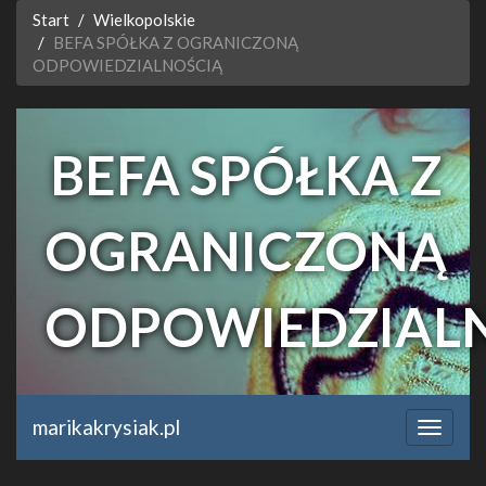
Start
Wielkopolskie
BEFA SPÓŁKA Z OGRANICZONĄ
ODPOWIEDZIALNOŚCIĄ
BEFA SPÓŁKA Z
OGRANICZONĄ
ODPOWIEDZIAL
beauty-factory.pl
marikakrysiak.pl