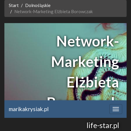
Start
Dolnośląskie
Network-Marketing Elżbieta Borowczak
Network-
Marketing
Elżbieta
Borowczak
marikakrysiak.pl
life-star.pl