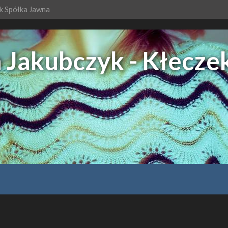
ek Spółka Jawna
 Jakubczyk - Kłecze