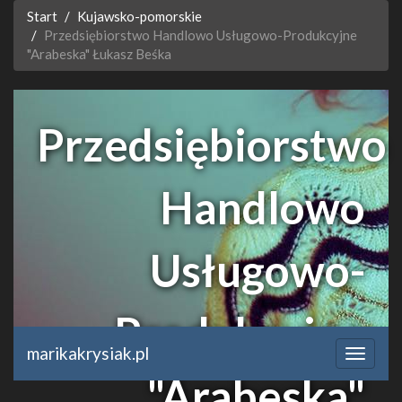
Start
Kujawsko-pomorskie
Przedsiębiorstwo Handlowo Usługowo-Produkcyjne
"Arabeska" Łukasz Beśka
Przedsiębiorstwo
Handlowo
Usługowo-
Produkcyjne
marikakrysiak.pl
"Arabeska"