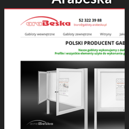
Łukasz Beśka
gabloty-sklep.pl