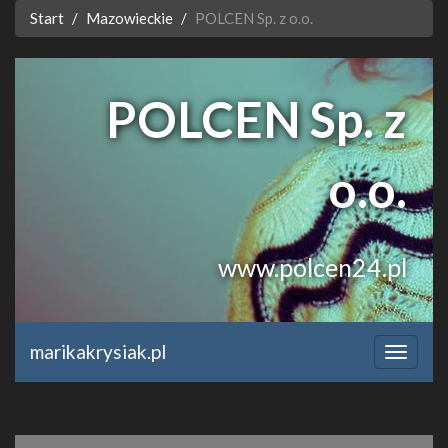
Start
Mazowieckie
POLCEN Sp. z o.o.
POLCEN Sp. z
o.o.
www.polcen24.pl
marikakrysiak.pl