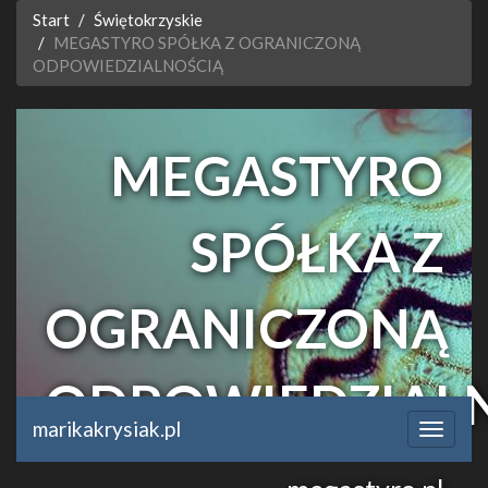
Start
Świętokrzyskie
MEGASTYRO SPÓŁKA Z OGRANICZONĄ
ODPOWIEDZIALNOŚCIĄ
MEGASTYRO
SPÓŁKA Z
OGRANICZONĄ
ODPOWIEDZIAL
marikakrysiak.pl