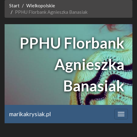
Start
Wielkopolskie
PPHU Florbank Agnieszka Banasiak
PPHU Florbank
Agnieszka
Banasiak
sklep.florbank.pl
marikakrysiak.pl