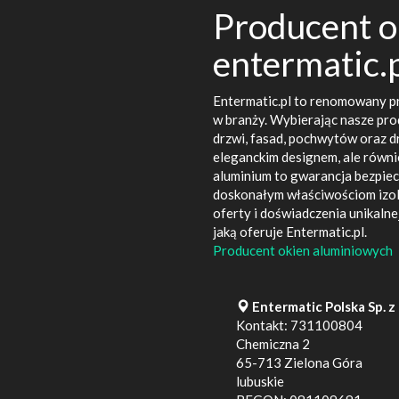
Producent o
entermatic.
Entermatic.pl to renomowany pr
w branży. Wybierając nasze prod
drzwi, fasad, pochwytów oraz dr
eleganckim designem, ale równie
aluminium to gwarancja bezpiec
doskonałym właściwościom izol
oferty i doświadczenia unikalne
jaką oferuje Entermatic.pl.
Producent okien aluminiowych
Entermatic Polska Sp. z o
Kontakt:
731100804
Chemiczna 2
65-713
Zielona Góra
lubuskie