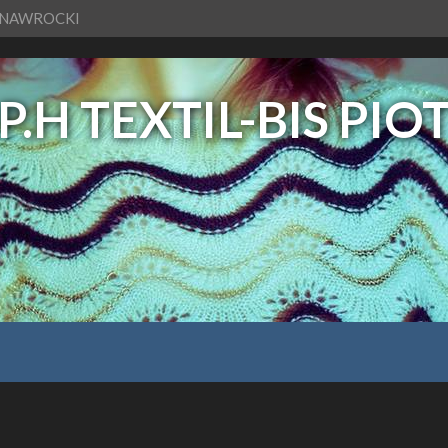
R NAWROCKI
P.H TEXTIL-BIS P