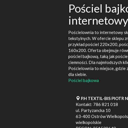
Pościel bajk
internetowy
Pościelownia to internetowy sk
tekstylnych. W ofercie sklepu zn
przykład pościel 220x200, pośc
160x200. Oferta obejmuje równi
pościel bajkową, taką jak pościel
ciemności. Dla najmłodszych kl
Pościelownia to miejsce, gdzie z
dla siebie.
Pościel bajkowa
P.H TEXTIL-BIS PIOTR
Kontakt:
786 821 018
ul. Partyzancka 10
63-400
Ostrów Wielkopols
wielkopolskie