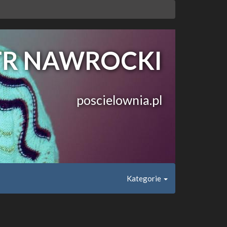
IOTR NAWROCKI
poscielownia.pl
Kategorie