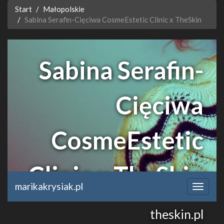
Start
Małopolskie
Sabina Serafin-Cięciwa CosmeEstetic Clinic x TheSkin
Sabina Serafin-
Cięciwa
CosmeEstetic
Clinic x TheSkin
marikakrysiak.pl
theskin.pl