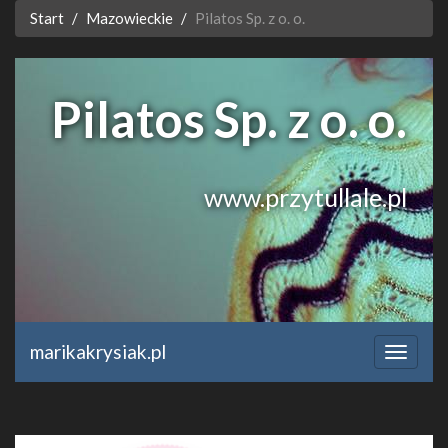
Start
Mazowieckie
Pilatos Sp. z o. o.
Pilatos Sp. z o. o.
www.przytullale.pl
marikakrysiak.pl