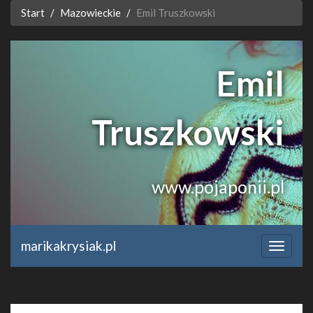
Start
Mazowieckie
Emil Truszkowski
Emil
Truszkowski
www.pojaponii.pl
marikakrysiak.pl