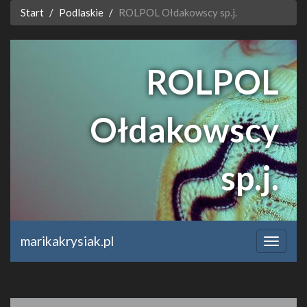
Start
Podlaskie
ROLPOL Ołdakowscy sp.j.
ROLPOL
Ołdakowscy
sp.j.
www.rolpol24.pl
marikakrysiak.pl