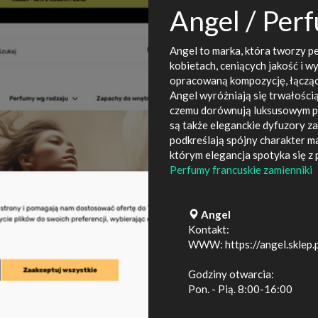
Angel / Per
Angel to marka, która tworzy 
kobietach, ceniących jakość i 
opracowaną kompozycję, łącząc
Angel wyróżniają się trwałości
czemu dorównują luksusowym pi
są także eleganckie dyfuzory 
podkreślają spójny charakter ma
którym elegancja spotyka się z 
Perfumy francuskie zamienniki
Angel
Kontakt:
WWW:
https://angel.sklep.
Godziny otwarcia:
Pon. - Pią. 8:00-16:00