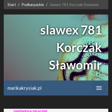
Start
Podkarpackie
slawex 781 Korczak Sławomir
slawex 781
Korczak
Sławomir
timeforf.pl
marikakrysiak.pl