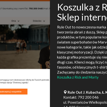
Koszulka z R
Sklep inter
Rule Out to nowoczesna marka o
tworzenia ubrań z duszą. Sklep 
produktów, w tym popularne kos
światem superbohaterów Marvel
nowe kategorie, takie jak odzie
klasycznej motoryzacji. Dzięki
każda grafika prezentuje się n
długi czas. Klienci mogą liczyć
fasonów, od klasycznych t-shirt
Zachęcamy do śledzenia naszych
Koszulka z Rick and Morty
Rule Out J. Kubacha, Ł. 
Kontakt:
792 200 046
ul. Powstańców Wielkopolsk