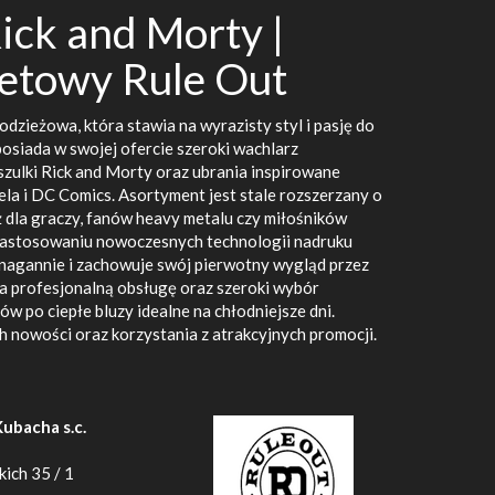
ick and Morty |
netowy Rule Out
dzieżowa, która stawia na wyrazisty styl i pasję do
posiada w swojej ofercie szeroki wachlarz
zulki Rick and Morty oraz ubrania inspirowane
a i DC Comics. Asortyment jest stale rozszerzany o
ż dla graczy, fanów heavy metalu czy miłośników
 zastosowaniu nowoczesnych technologii nadruku
ienagannie i zachowuje swój pierwotny wygląd przez
 na profesjonalną obsługę oraz szeroki wybór
ów po ciepłe bluzy idealne na chłodniejsze dni.
 nowości oraz korzystania z atrakcyjnych promocji.
Kubacha s.c.
ich 35 / 1