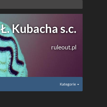
Ł. Kubacha s.c.
ruleout.pl
Kategorie