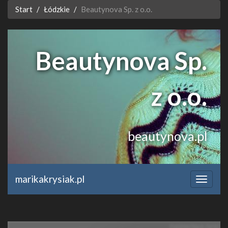
Start
Łódzkie
Beautynova Sp. z o.o.
Beautynova Sp.
z o.o.
beautynova.pl
marikakrysiak.pl