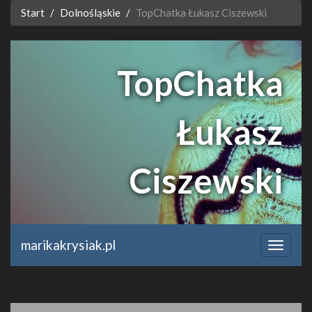
Start
Dolnośląskie
TopChatka Łukasz Ciszewski
TopChatka
Łukasz
Ciszewski
topchatka.eu
marikakrysiak.pl