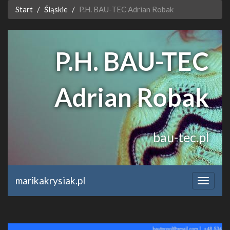
Start
Śląskie
P.H. BAU-TEC Adrian Robak
P.H. BAU-TEC
Adrian Robak
bau-tec.pl
marikakrysiak.pl