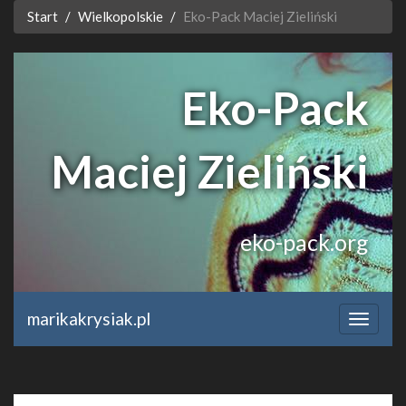
Start
Wielkopolskie
Eko-Pack Maciej Zieliński
Eko-Pack
Maciej Zieliński
eko-pack.org
marikakrysiak.pl