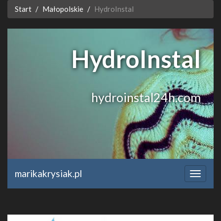
Start
Małopolskie
HydroInstal
HydroInstal
hydroinstal24h.com
marikakrysiak.pl